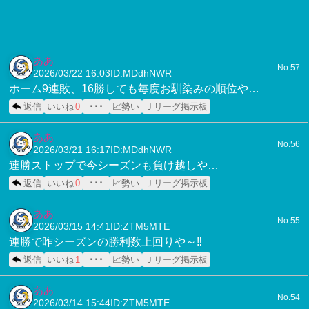
ああ
No.57
2026/03/22 16:03
ID:MDdhNWR
ホーム9連敗、16勝しても毎度お馴染みの順位や…
返信
いいね
0
･･･
📈勢い
Ｊリーグ掲示板
ああ
No.56
2026/03/21 16:17
ID:MDdhNWR
連勝ストップで今シーズンも負け越しや…
返信
いいね
0
･･･
📈勢い
Ｊリーグ掲示板
ああ
No.55
2026/03/15 14:41
ID:ZTM5MTE
連勝で昨シーズンの勝利数上回りや～‼️
返信
いいね
1
･･･
📈勢い
Ｊリーグ掲示板
ああ
No.54
2026/03/14 15:44
ID:ZTM5MTE