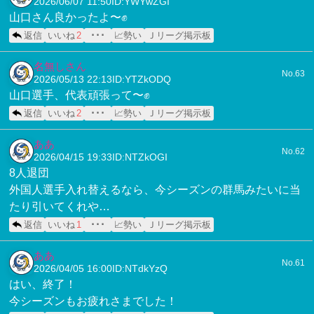
2026/06/07 11:50
ID:YWYwZGI
山口さん良かったよ〜✊
返信
いいね
2
･･･
📈勢い
Ｊリーグ掲示板
名無しさん
No.63
2026/05/13 22:13
ID:YTZkODQ
山口選手、代表頑張って〜✊
返信
いいね
2
･･･
📈勢い
Ｊリーグ掲示板
ああ
No.62
2026/04/15 19:33
ID:NTZkOGI
8人退団
外国人選手入れ替えるなら、今シーズンの群馬みたいに当
たり引いてくれや…
返信
いいね
1
･･･
📈勢い
Ｊリーグ掲示板
ああ
No.61
2026/04/05 16:00
ID:NTdkYzQ
はい、終了！
今シーズンもお疲れさまでした！