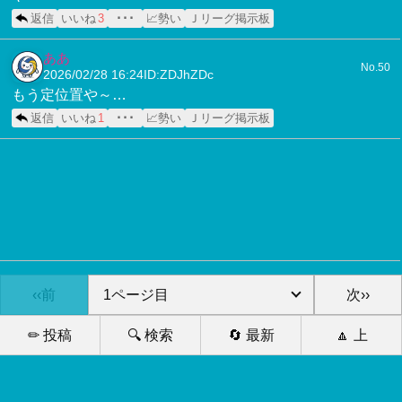
返信
いいね
3
･･･
📈勢い
Ｊリーグ掲示板
ああ
No.50
2026/02/28 16:24
ID:ZDJhZDc
もう定位置や～…
返信
いいね
1
･･･
📈勢い
Ｊリーグ掲示板
‹‹前
次››
✏ 投稿
🔍 検索
🔄 最新
🔼 上