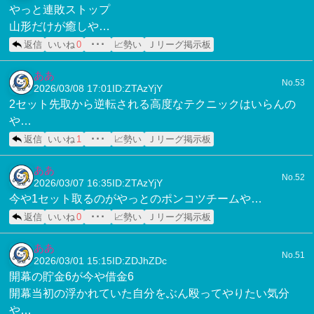
やっと連敗ストップ
山形だけが癒しや…
返信
いいね
0
･･･
📈勢い
Ｊリーグ掲示板
ああ
No.53
2026/03/08 17:01
ID:ZTAzYjY
2セット先取から逆転される高度なテクニックはいらんの
や…
返信
いいね
1
･･･
📈勢い
Ｊリーグ掲示板
ああ
No.52
2026/03/07 16:35
ID:ZTAzYjY
今や1セット取るのがやっとのポンコツチームや…
返信
いいね
0
･･･
📈勢い
Ｊリーグ掲示板
ああ
No.51
2026/03/01 15:15
ID:ZDJhZDc
開幕の貯金6が今や借金6
開幕当初の浮かれていた自分をぶん殴ってやりたい気分
や…