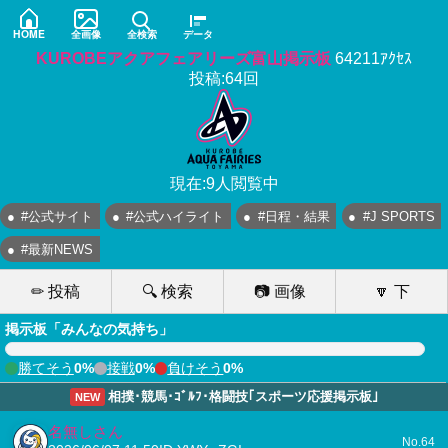
HOME
全画像
全検索
データ
KUROBEアクアフェアリーズ富山掲示板
64211ｱｸｾｽ
投稿:64回
現在:9人閲覧中
#公式サイト
#公式ハイライト
#日程・結果
#J SPORTS
#最新NEWS
✏ 投稿
🔍 検索
📷 画像
🔽 下
掲示板「みんなの気持ち」
勝てそう
0%
接戦
0%
負けそう
0%
相撲･競馬･ｺﾞﾙﾌ･格闘技｢スポーツ応援掲示板｣
NEW
名無しさん
No.64