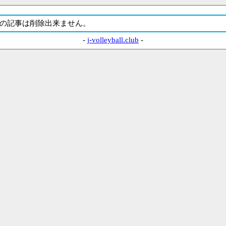
の記事は削除出来ません。
-
j-volleyball.club
-