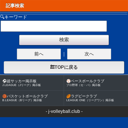
記事検索
🔍キーワード
前へ
｜
次へ
🔙TOPに戻る
⚽
超サッカー掲示板
⚾
ベースボールクラブ
J.LEAGUE（Jリーグ）掲示板
プロ野球（セ・パ）掲示板
🏀
バスケットボールクラブ
🏉
ラグビークラブ
B.LEAGUE（Bリーグ）掲示板
LEAGUE ONE（リーグワン）掲示板
-
j-volleyball.club
-