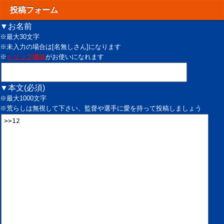
投稿フォーム
▼お名前
※最大30文字
※未入力の場合は[名無しさん]になります
※
トリップ機能
がお使いになれます
▼本文(必須)
※最大1000文字
※荒らしは無視して下さい、監督や選手に愛を持って投稿しましょう