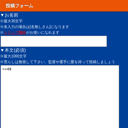
投稿フォーム
▼お名前
※最大30文字
※未入力の場合は[名無しさん]になります
※
トリップ機能
がお使いになれます
▼本文(必須)
※最大1000文字
※荒らしは無視して下さい、監督や選手に愛を持って投稿しましょう