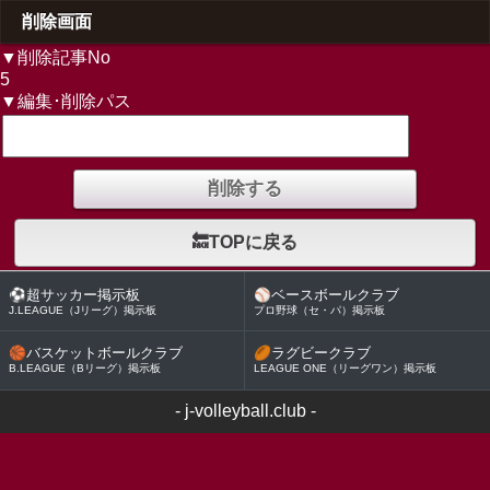
削除画面
▼削除記事No
5
▼編集･削除パス
🔙TOPに戻る
⚽
超サッカー掲示板
⚾
ベースボールクラブ
J.LEAGUE（Jリーグ）掲示板
プロ野球（セ・パ）掲示板
🏀
バスケットボールクラブ
🏉
ラグビークラブ
B.LEAGUE（Bリーグ）掲示板
LEAGUE ONE（リーグワン）掲示板
-
j-volleyball.club
-