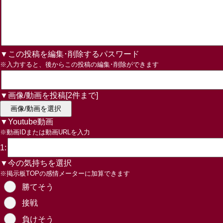
▼この投稿を編集･削除するパスワード
※入力すると、後からこの投稿の編集･削除ができます
▼画像/動画を投稿[2件まで]
画像/動画を選択
▼Youtube動画
※動画IDまたは動画URLを入力
1:
▼今の気持ちを選択
※掲示板TOPの感情メーターに加算できます
勝てそう
接戦
負けそう