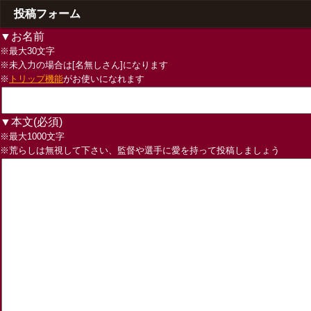
投稿フォーム
▼お名前
※最大30文字
※未入力の場合は[名無しさん]になります
※
トリップ機能
がお使いになれます
▼本文(必須)
※最大1000文字
※荒らしは無視して下さい、監督や選手に愛を持って投稿しましょう