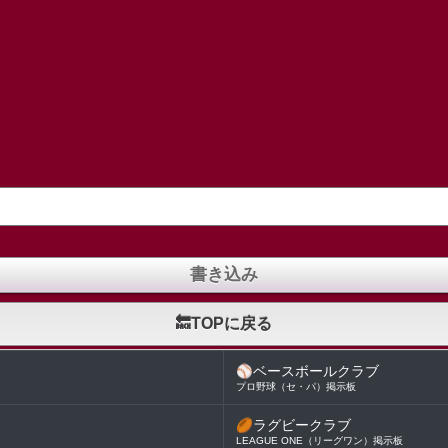
🔙TOPに戻る
⚾
ベースボールクラブ
プロ野球（セ・パ）掲示板
🏉
ラグビークラブ
LEAGUE ONE（リーグワン）掲示板