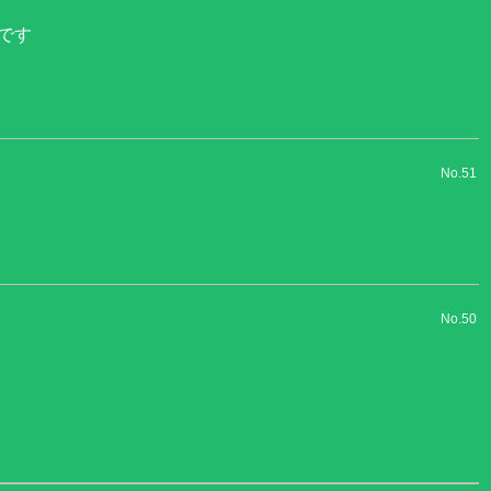
です
No.51
No.50