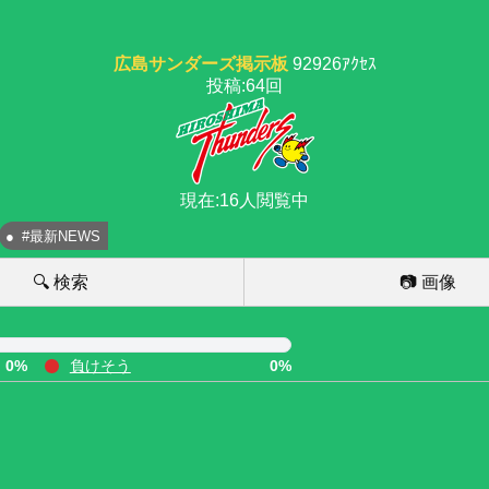
広島サンダーズ掲示板
92926ｱｸｾｽ
投稿:64回
現在:16人閲覧中
#最新NEWS
🔍 検索
📷 画像
0%
負けそう
0%