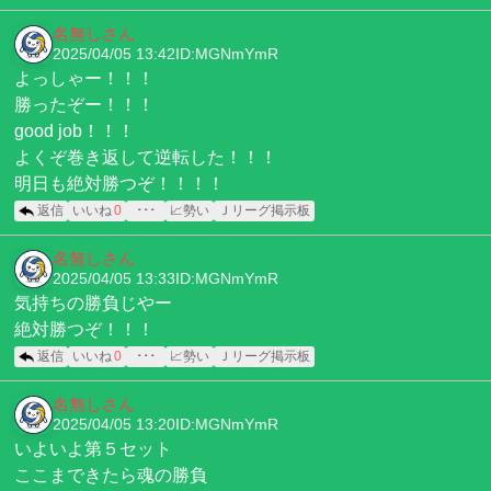
名無しさん
2025/04/05 13:42
ID:MGNmYmR
よっしゃー！！！
勝ったぞー！！！
good job！！！
よくぞ巻き返して逆転した！！！
明日も絶対勝つぞ！！！！
返信
いいね
0
･･･
📈勢い
Ｊリーグ掲示板
名無しさん
2025/04/05 13:33
ID:MGNmYmR
気持ちの勝負じやー
絶対勝つぞ！！！
返信
いいね
0
･･･
📈勢い
Ｊリーグ掲示板
名無しさん
2025/04/05 13:20
ID:MGNmYmR
いよいよ第５セット
ここまできたら魂の勝負