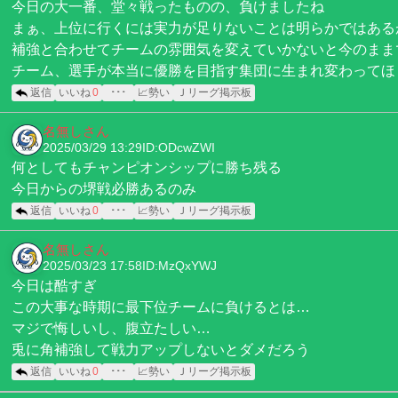
今日の大一番、堂々戦ったものの、負けましたね
まぁ、上位に行くには実力が足りないことは明らかではある
補強と合わせてチームの雰囲気を変えていかないと今のまま
チーム、選手が本当に優勝を目指す集団に生まれ変わってほ
返信
いいね
0
･･･
📈勢い
Ｊリーグ掲示板
名無しさん
2025/03/29 13:29
ID:ODcwZWI
何としてもチャンピオンシップに勝ち残る
今日からの堺戦必勝あるのみ
返信
いいね
0
･･･
📈勢い
Ｊリーグ掲示板
名無しさん
2025/03/23 17:58
ID:MzQxYWJ
今日は酷すぎ
この大事な時期に最下位チームに負けるとは…
マジで悔しいし、腹立たしい…
兎に角補強して戦力アップしないとダメだろう
返信
いいね
0
･･･
📈勢い
Ｊリーグ掲示板