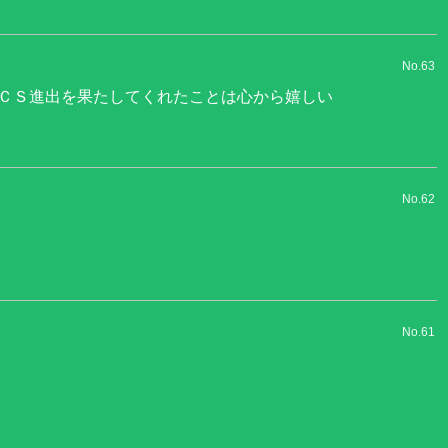
No.63
ＣＳ進出を果たしてくれたことは心から嬉しい
No.62
No.61