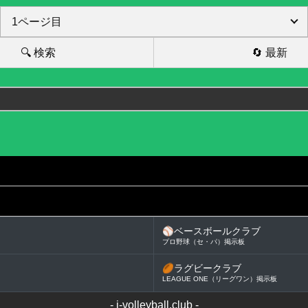
🔍 検索
🔄 最新
⚾
ベースボールクラブ
プロ野球（セ・パ）掲示板
🏉
ラグビークラブ
LEAGUE ONE（リーグワン）掲示板
-
j-volleyball.club
-