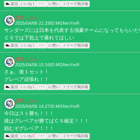
返信
いいね
1
･･･
📈勢い
Ｊリーグ掲示板
名無しさん
2025/04/06 21:29
ID:MGNmYmR
サンダーズには日本を代表する強豪チームになってもらいた
ＣＳでは下剋上で暴れてほしい
返信
いいね
1
･･･
📈勢い
Ｊリーグ掲示板
名無しさん
2025/04/06 15:16
ID:MGNmYmR
さぁ、後１セット！
グレベア頑張れ！！
返信
いいね
1
･･･
📈勢い
Ｊリーグ掲示板
名無しさん
2025/04/06 14:27
ID:MGNmYmR
今日はスト勝ち！！！
後はグレベアが勝てばＣＳ確定！！！
頼むぞグレベア！！！
返信
いいね
0
･･･
📈勢い
Ｊリーグ掲示板