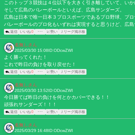
このトップ３競技は４位以下を大きく引き離していて、いか
そして広島のバレーボールといえば、広島サンダーズ。
広島は日本で唯一日本３プロスポーツであるプロ野球、プロ
バレーボールのプロ化もいずれは実現すると思うけど、広島
返信
いいね
0
･･･
📈勢い
Ｊリーグ掲示板
名無しさん
2025/03/30 15:08
ID:ODcwZWI
よく勝ってくれた！
これで昨日の負けを取り戻せた！
返信
いいね
0
･･･
📈勢い
Ｊリーグ掲示板
名無しさん
2025/03/30 13:52
ID:ODcwZWI
今日勝てば昨日の負けを何とかカバーできる！！
頑張れサンダーズ！！！
返信
いいね
0
･･･
📈勢い
Ｊリーグ掲示板
名無しさん
2025/03/29 16:48
ID:ODcwZWI