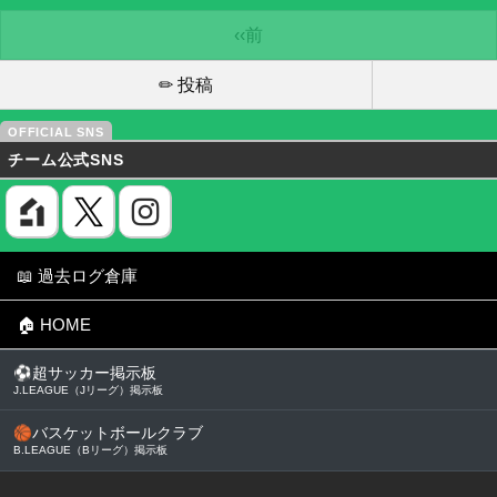
‹‹前
✏ 投稿
チーム公式SNS
📖 過去ログ倉庫
🏠 HOME
⚽
超サッカー掲示板
J.LEAGUE（Jリーグ）掲示板
🏀
バスケットボールクラブ
B.LEAGUE（Bリーグ）掲示板