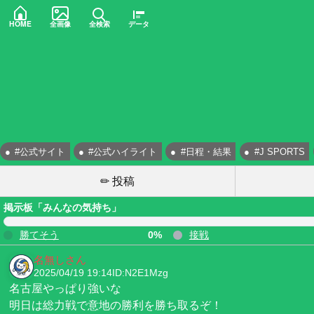
HOME
全画像
全検索
データ
#公式サイト
#公式ハイライト
#日程・結果
#J SPORTS
✏ 投稿
掲示板「みんなの気持ち」
勝てそう
0%
接戦
名無しさん
2025/04/19 19:14
ID:N2E1Mzg
名古屋やっぱり強いな
明日は総力戦で意地の勝利を勝ち取るぞ！