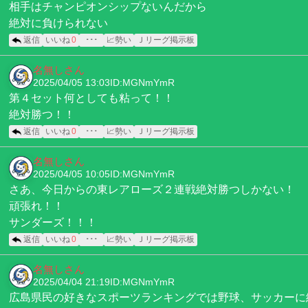
相手はチャンピオンシップないんだから
絶対に負けられない
返信
いいね
0
･･･
📈勢い
Ｊリーグ掲示板
名無しさん
2025/04/05 13:03
ID:MGNmYmR
第４セット何としても粘って！！
絶対勝つ！！
返信
いいね
0
･･･
📈勢い
Ｊリーグ掲示板
名無しさん
2025/04/05 10:05
ID:MGNmYmR
さあ、今日からの東レアローズ２連戦絶対勝つしかない！
頑張れ！！
サンダーズ！！！
返信
いいね
0
･･･
📈勢い
Ｊリーグ掲示板
名無しさん
2025/04/04 21:19
ID:MGNmYmR
広島県民の好きなスポーツランキングでは野球、サッカーに